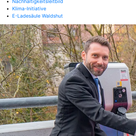
Nachhaltigkeitsleitbild
Klima-Initiative
E-Ladesäule Waldshut