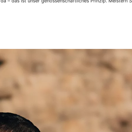
 da – das ist unser genossenschaftliches Prinzip. Meister