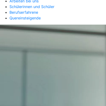
Arbeiten bei uns
Schülerinnen und Schüler
Berufserfahrene
Quereinsteigende