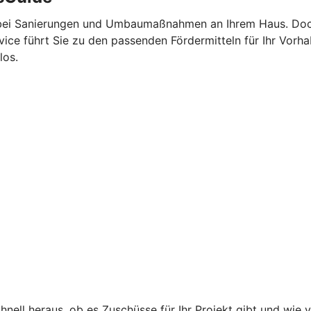
 bei Sanierungen und Umbaumaßnahmen an Ihrem Haus. Doch d
rvice führt Sie zu den passenden Fördermitteln für Ihr Vorh
los.
hnell heraus, ob es Zuschüsse für Ihr Projekt gibt und wie 