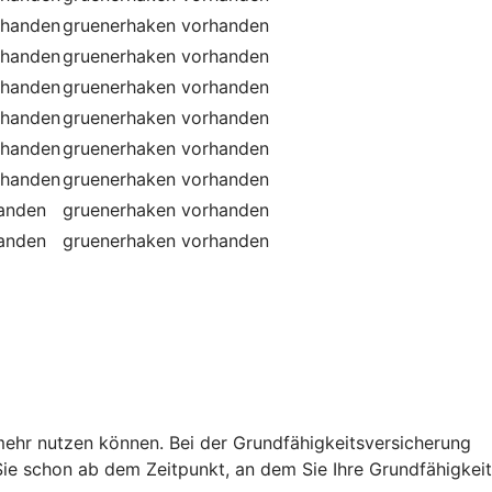
rhanden
gruenerhaken
vorhanden
rhanden
gruenerhaken
vorhanden
rhanden
gruenerhaken
vorhanden
rhanden
gruenerhaken
vorhanden
rhanden
gruenerhaken
vorhanden
rhanden
gruenerhaken
vorhanden
handen
gruenerhaken
vorhanden
handen
gruenerhaken
vorhanden
t mehr nutzen können. Bei der Grundfähigkeitsversicherung
e schon ab dem Zeitpunkt, an dem Sie Ihre Grundfähigkeit