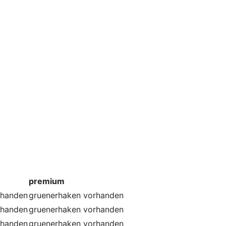
premium
rhanden
gruenerhaken
vorhanden
rhanden
gruenerhaken
vorhanden
rhanden
gruenerhaken
vorhanden