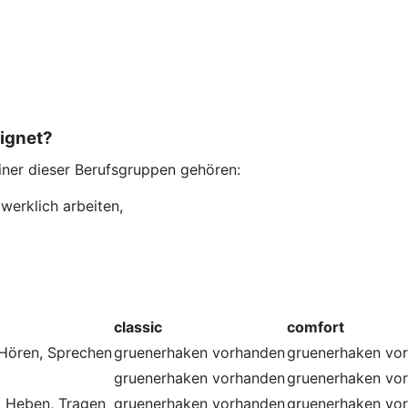
eignet?
einer dieser Berufsgruppen gehören:
werklich arbeiten,
classic
comfort
 Hören, Sprechen
gruenerhaken
vorhanden
gruenerhaken
vo
gruenerhaken
vorhanden
gruenerhaken
vo
, Heben, Tragen
gruenerhaken
vorhanden
gruenerhaken
vo