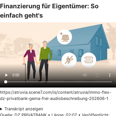
Finanzierung für Eigentümer: So
einfach geht's
https://atruvia.scene7.com/is/content/atruvia/immo-flex-
dz-privatbank-gema-frei-audiobeschreibung-202606-1
Transkript anzeigen
Quelle: DZ PRIVATBANK • Länge: 02:07 • Veröffentlicht: