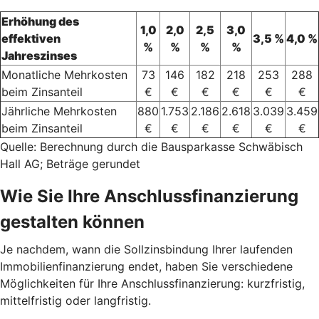
Erhöhung des
1,0
2,0
2,5
3,0
effektiven
3,5 %
4,0 %
%
%
%
%
Jahreszinses
Monatliche Mehrkosten
73
146
182
218
253
288
beim Zinsanteil
€
€
€
€
€
€
Jährliche Mehrkosten
880
1.753
2.186
2.618
3.039
3.459
beim Zinsanteil
€
€
€
€
€
€
Quelle: Berechnung durch die Bausparkasse Schwäbisch
Hall AG; Beträge gerundet
Wie Sie Ihre Anschlussfinanzierung
gestalten können
Je nachdem, wann die Sollzinsbindung Ihrer laufenden
Immobilienfinanzierung endet, haben Sie verschiedene
Möglichkeiten für Ihre Anschlussfinanzierung: kurzfristig,
mittelfristig oder langfristig.