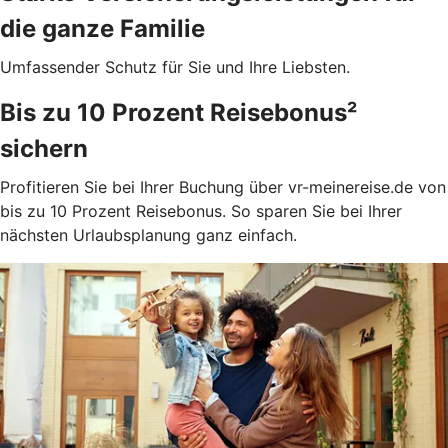
die ganze Familie
Umfassender Schutz für Sie und Ihre Liebsten.
Bis zu 10 Prozent Reisebonus²
sichern
Profitieren Sie bei Ihrer Buchung über vr-meinereise.de von
bis zu 10 Prozent Reisebonus. So sparen Sie bei Ihrer
nächsten Urlaubsplanung ganz einfach.