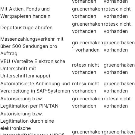
vorhanden
vorhanden
Mit Aktien, Fonds und
gruenerhaken
rotesx
nicht
Wertpapieren handeln
vorhanden
vorhanden
gruenerhaken
rotesx
nicht
Depotauszüge abrufen
vorhanden
vorhanden
Massenzahlungsverkehr mit
gruenerhaken
gruenerhaken
über 500 Sendungen pro
1
vorhanden
vorhanden
Auftrag
VEU (Verteilte Elektronische
rotesx
nicht
gruenerhaken
Unterschrift mit
vorhanden
vorhanden
Unterschriftenmappe)
Automatisierte Anbindung und
rotesx
nicht
gruenerhaken
Verarbeitung in SAP-Systemen
vorhanden
vorhanden
Autorisierung bzw.
gruenerhaken
rotesx
nicht
Legitimation per PIN/TAN
vorhanden
vorhanden
Autorisierung bzw.
Legitimation durch eine
elektronische
gruenerhaken
gruenerhaken