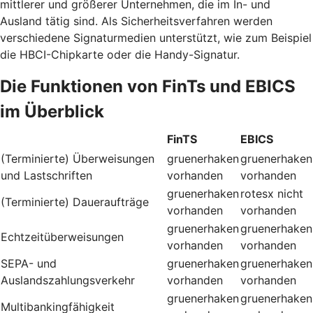
mittlerer und größerer Unternehmen, die im In- und
Ausland tätig sind. Als Sicherheitsverfahren werden
verschiedene Signaturmedien unterstützt, wie zum Beispiel
die HBCI-Chipkarte oder die Handy-Signatur.
Die Funktionen von FinTs und EBICS
im Überblick
FinTS
EBICS
(Terminierte) Überweisungen
gruenerhaken
gruenerhaken
und Lastschriften
vorhanden
vorhanden
gruenerhaken
rotesx
nicht
(Terminierte) Daueraufträge
vorhanden
vorhanden
gruenerhaken
gruenerhaken
Echtzeitüberweisungen
vorhanden
vorhanden
SEPA- und
gruenerhaken
gruenerhaken
Auslandszahlungsverkehr
vorhanden
vorhanden
gruenerhaken
gruenerhaken
Multibankingfähigkeit