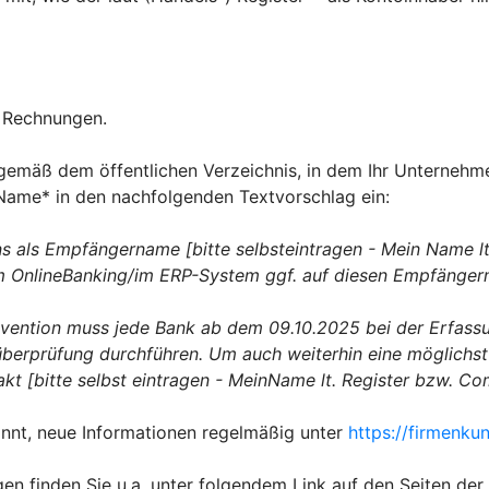
re Rechnungen.
gemäß dem öffentlichen Verzeichnis, in dem Ihr Unternehme
 Name* in den nachfolgenden Textvorschlag ein:
s als Empfängername [bitte selbsteintragen - Mein Name lt
im OnlineBanking/im ERP-System ggf. auf diesen Empfänge
rävention muss jede Bank ab dem 09.10.2025 bei der Erfa
erprüfung durchführen. Um auch weiterhin eine möglichst 
t [bitte selbst eintragen - MeinName lt. Register bzw. C
nnt, neue Informationen regelmäßig unter
https://firmenk
gen finden Sie u.a. unter folgendem Link auf den Seiten de